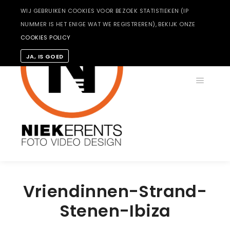
WIJ GEBRUIKEN COOKIES VOOR BEZOEK STATISTIEKEN (IP
NUMMER IS HET ENIGE WAT WE REGISTREREN), BEKIJK ONZE
COOKIES POLICY
JA, IS GOED
Hoofdm
Vriendinnen-Strand-
Stenen-Ibiza