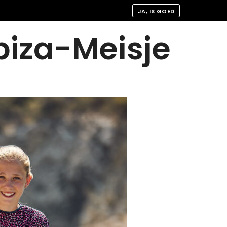
JA, IS GOED
biza-Meisje