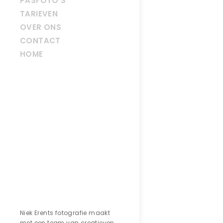
PASFOTO’S
TARIEVEN
OVER ONS
CONTACT
HOME
Contact
Niek Erents fotografie maakt
met een team van creatieven