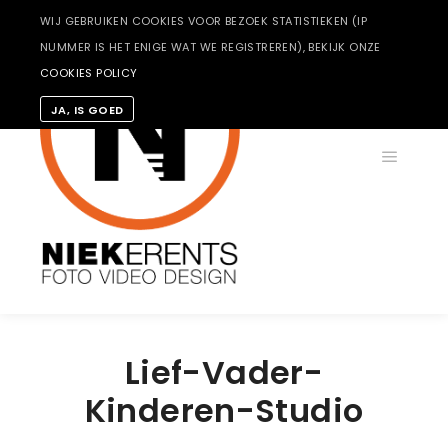
WIJ GEBRUIKEN COOKIES VOOR BEZOEK STATISTIEKEN (IP
NUMMER IS HET ENIGE WAT WE REGISTREREN), BEKIJK ONZE
COOKIES POLICY
JA, IS GOED
Hoofdm
Lief-Vader-
Kinderen-Studio