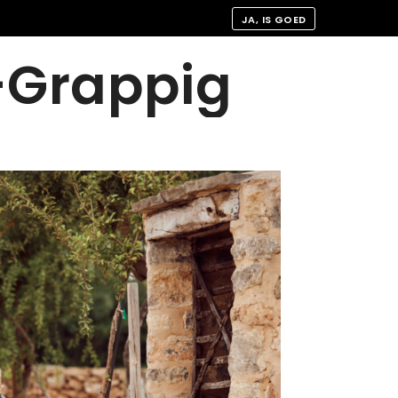
JA, IS GOED
-Grappig