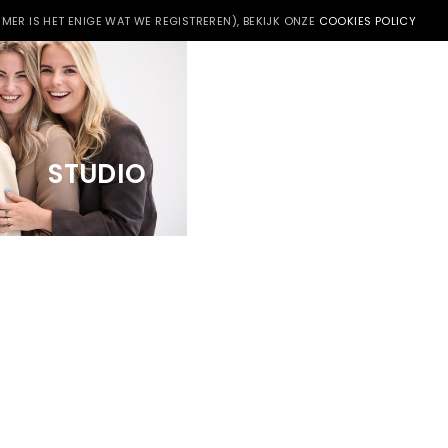
MER IS HET ENIGE WAT WE REGISTREREN), BEKIJK ONZE
COOKIES POLICY
Facebook
Twitter
Pinterest
Delen
STUDIO