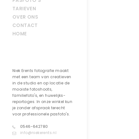
PASFOTO’S
TARIEVEN
OVER ONS
CONTACT
HOME
Contact
Niek Erents fotografie maakt
met een team van creatieven
in de studio en op locatie de
mooiste fotoshoots,
familiefoto's, en huwelijks-
reportages. In onze winkel kun
je zonder afspraak terecht
voor professionele pasfoto's.
0546-642780
info@niekerents.nl