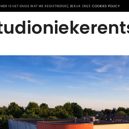
MER IS HET ENIGE WAT WE REGISTREREN), BEKIJK ONZE
COOKIES POLICY
tudioniekerent