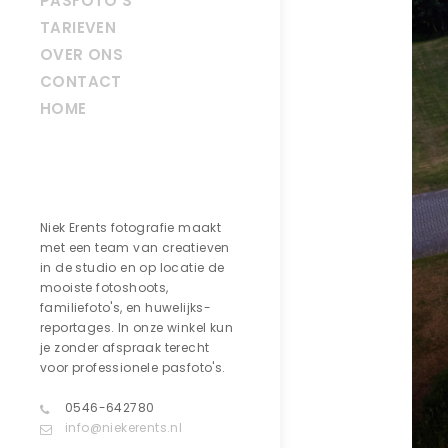
PASFOTO’S
TARIEVEN
OVER ONS
CONTACT
HOME
Contact
Niek Erents fotografie maakt
met een team van creatieven
in de studio en op locatie de
mooiste fotoshoots,
familiefoto's, en huwelijks-
reportages. In onze winkel kun
je zonder afspraak terecht
voor professionele pasfoto's.
0546-642780
info@niekerents.nl