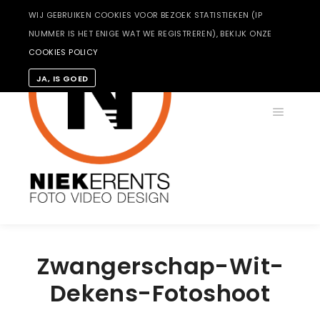
WIJ GEBRUIKEN COOKIES VOOR BEZOEK STATISTIEKEN (IP
NUMMER IS HET ENIGE WAT WE REGISTREREN), BEKIJK ONZE
COOKIES POLICY
JA, IS GOED
Hoofdm
Zwangerschap-Wit-
Dekens-Fotoshoot