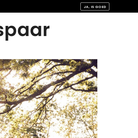
JA, IS GOED
spaar