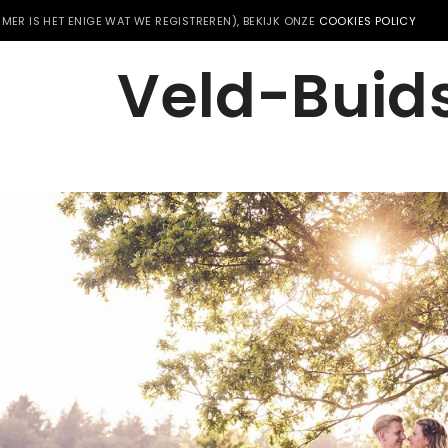
MER IS HET ENIGE WAT WE REGISTREREN), BEKIJK ONZE
COOKIES POLICY
Veld-Buid