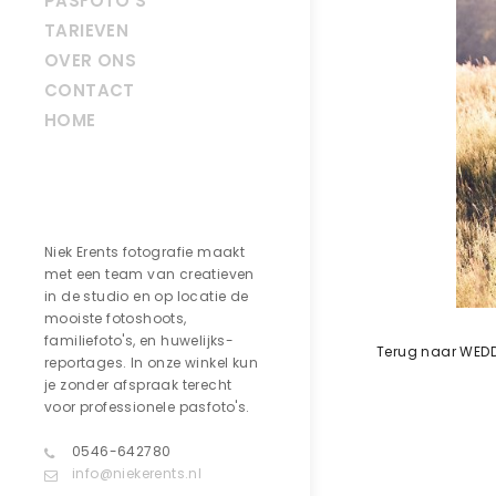
PASFOTO’S
TARIEVEN
OVER ONS
CONTACT
HOME
Contact
Niek Erents fotografie maakt
met een team van creatieven
in de studio en op locatie de
mooiste fotoshoots,
familiefoto's, en huwelijks-
Terug naar WED
reportages. In onze winkel kun
je zonder afspraak terecht
voor professionele pasfoto's.
0546-642780
info@niekerents.nl