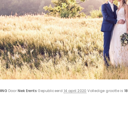
DING
Door
Niek Erents
Gepubliceerd
14 april 2020
Volledige grootte is
18