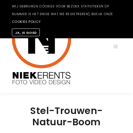
WIJ GEBRUIKEN COOKIES VOOR BEZOEK STATISTIEKEN (IP
NUMMER IS HET ENIGE WAT WE REGISTREREN), BEKIJK ONZE
COOKIES POLICY
JA, IS GOED
Hoofdm
Stel-Trouwen-
Natuur-Boom