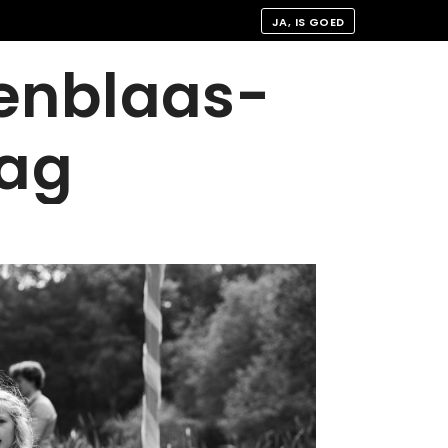
JA, IS GOED
lenblaas-
ag