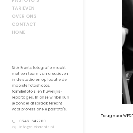
PASFOTO’S
TARIEVEN
OVER ONS
CONTACT
HOME
Contact
Niek Erents fotografie maakt
met een team van creatieven
in de studio en op locatie de
mooiste fotoshoots,
familiefoto's, en huwelijks-
reportages. In onze winkel kun
je zonder afspraak terecht
voor professionele pasfoto's.
Terug naar WED
0546-642780
info@niekerents.nl