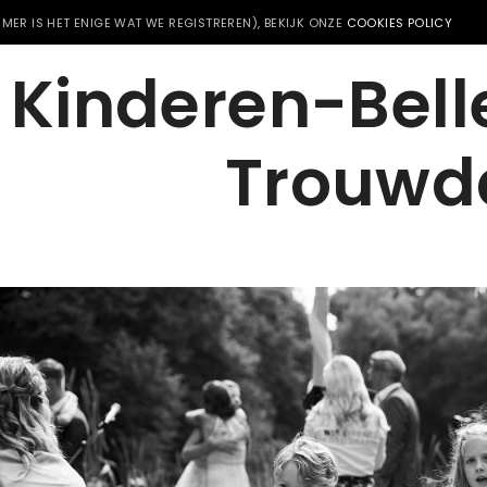
MER IS HET ENIGE WAT WE REGISTREREN), BEKIJK ONZE
COOKIES POLICY
Kinderen-Bel
Trouwd