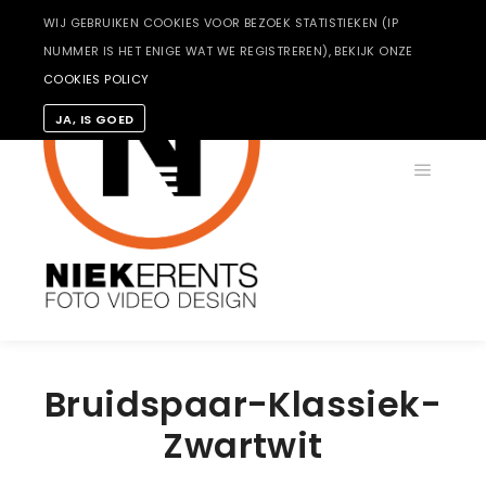
WIJ GEBRUIKEN COOKIES VOOR BEZOEK STATISTIEKEN (IP
NUMMER IS HET ENIGE WAT WE REGISTREREN), BEKIJK ONZE
COOKIES POLICY
JA, IS GOED
Hoofdm
Bruidspaar-Klassiek-
Zwartwit