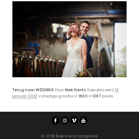
Terug naar WEDDING
Door
Niek Erents
Gepubliceerd
13
januari 2023
Volledige grootte is
1600 × 1067
pixels
© 2018 Niek Erents fotografie