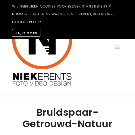
WIJ GEBRUIKEN COOKIES VOOR BEZOEK STATISTIEKEN (IP
NUMMER IS HET ENIGE WAT WE REGISTREREN), BEKIJK ONZE
COOKIES POLICY
JA, IS GOED
Hoofdm
Bruidspaar-
Getrouwd-Natuur