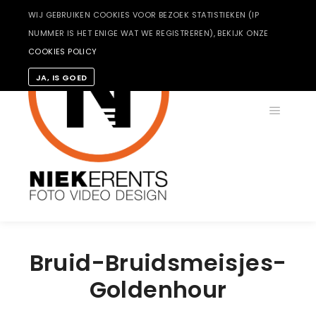
WIJ GEBRUIKEN COOKIES VOOR BEZOEK STATISTIEKEN (IP
NUMMER IS HET ENIGE WAT WE REGISTREREN), BEKIJK ONZE
COOKIES POLICY
JA, IS GOED
Hoofdm
Bruid-Bruidsmeisjes-
Goldenhour